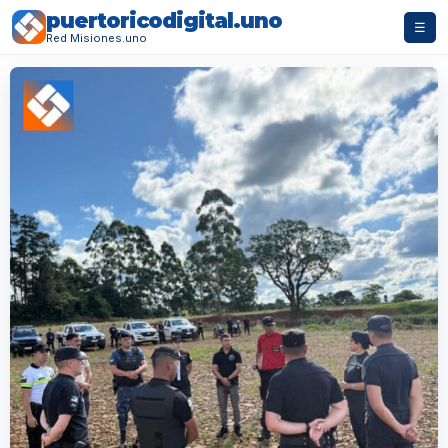
puertoricodigital.uno
☰
Red Misiones.uno