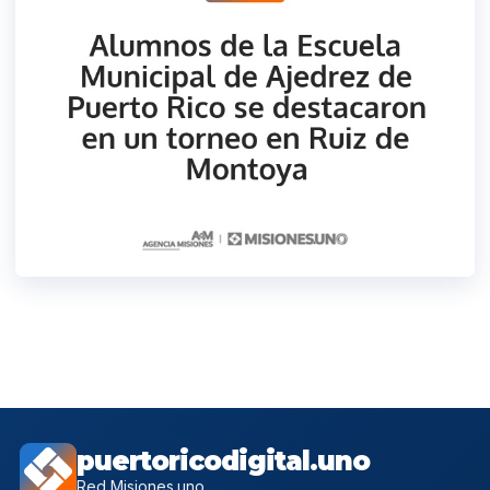
puertoricodigital.uno
Red Misiones.uno