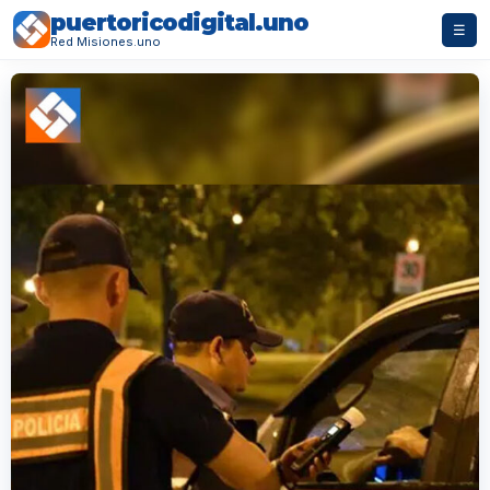
puertoricodigital.uno
☰
Red Misiones.uno