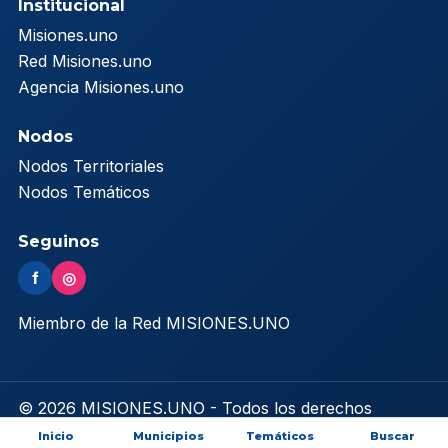
Institucional
Misiones.uno
Red Misiones.uno
Agencia Misiones.uno
Nodos
Nodos Territoriales
Nodos Temáticos
Seguinos
f
◎
Miembro de la Red MISIONES.UNO
© 2026 MISIONES.UNO - Todos los derechos
reservados
Inicio
Municipios
Temáticos
Buscar