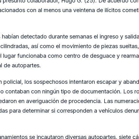
 presunto colaborador, Hugo G. (25). De acuerdo con
acionados con al menos una veintena de ilícitos cometi
 habían detectado durante semanas el ingreso y salid
cilindradas, así como el movimiento de piezas sueltas,
l lugar funcionaba como centro de desguace y rearma
l de autopartes.
ón policial, los sospechosos intentaron escapar y aban
no contaban con ningún tipo de documentación. Los r
edaron en averiguación de procedencia. Las numeraci
adas para determinar si corresponden a vehículos den
anamientos se incautaron diversas autopartes, siete c