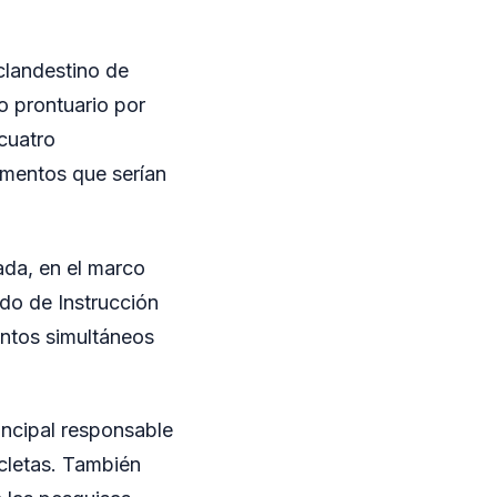
clandestino de
o prontuario por
 cuatro
ementos que serían
ada, en el marco
ado de Instrucción
entos simultáneos
incipal responsable
icletas. También