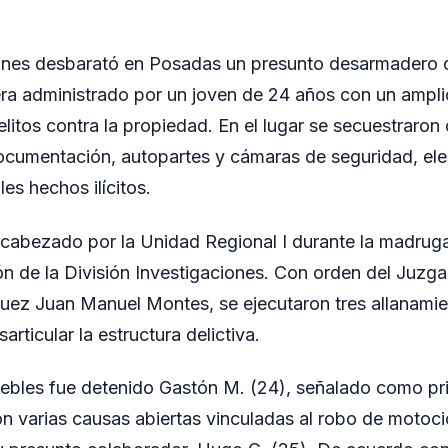
iones desbarató en Posadas un presunto desarmadero 
ra administrado por un joven de 24 años con un ampli
litos contra la propiedad. En el lugar se secuestraron
ocumentación, autopartes y cámaras de seguridad, el
es hechos ilícitos.
ncabezado por la Unidad Regional I durante la madrug
ón de la División Investigaciones. Con orden del Juzg
 juez Juan Manuel Montes, se ejecutaron tres allanami
articular la estructura delictiva.
ebles fue detenido Gastón M. (24), señalado como pr
 con varias causas abiertas vinculadas al robo de motoc