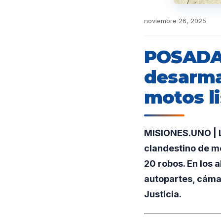
noviembre 26, 2025
POSADAS
desarma
motos l
MISIONES.UNO | L
clandestino de m
20 robos. En los
autopartes, cámar
Justicia.