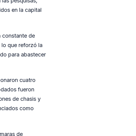
 las pesquisas,
dos en la capital
a constante de
 lo que reforzó la
do para abastecer
donaron cuatro
odados fueron
ones de chasis y
unciados como
ámaras de