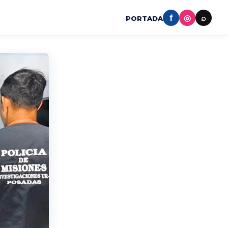
f
◎
⌕
PORTADA