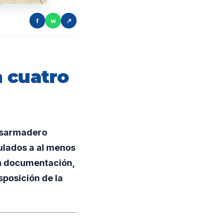
f
w
↗
 cuatro
desarmadero
ulados a al menos
in documentación,
posición de la