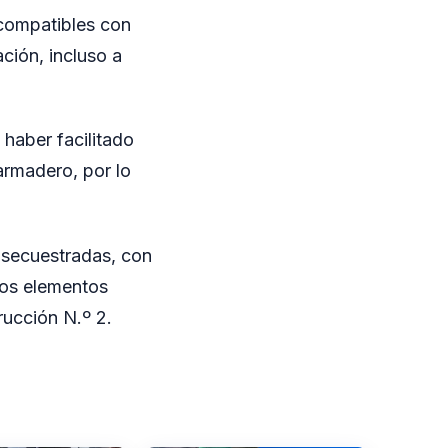
 compatibles con
ción, incluso a
 haber facilitado
armadero, por lo
s secuestradas, con
 los elementos
rucción N.º 2.