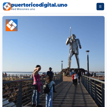
puertoricodigital.uno
☰
Red Misiones.uno