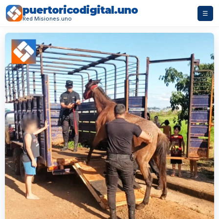
puertoricodigital.uno
☰
Red Misiones.uno