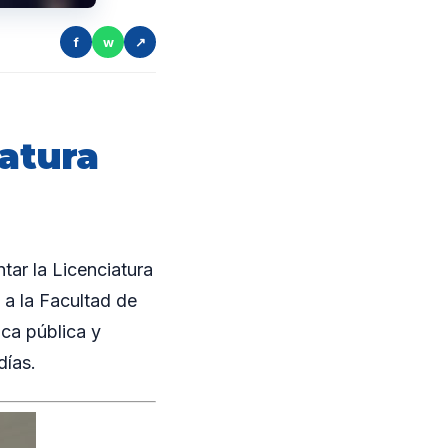
f
w
↗
iatura
ar la Licenciatura
o a la Facultad de
ca pública y
días.