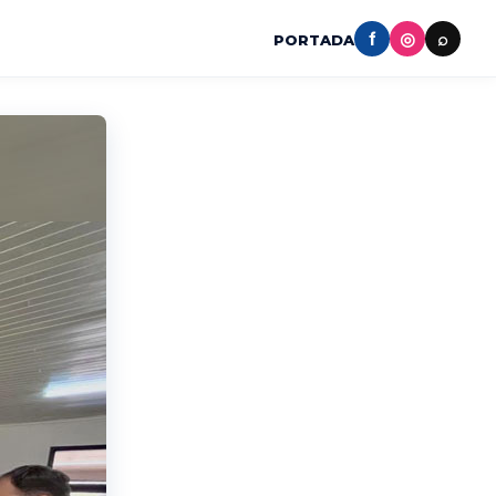
f
◎
⌕
PORTADA