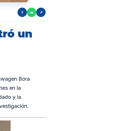
f
w
↗
tró un
kswagen Bora
nes en la
dado y la
vestigación.