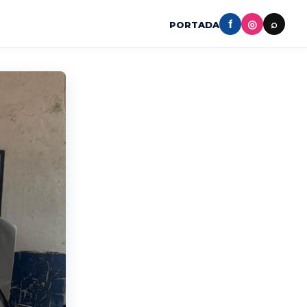
f
◎
⌕
PORTADA