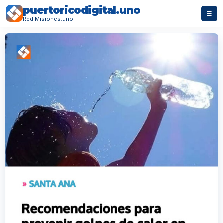
puertoricodigital.uno
☰
Red Misiones.uno